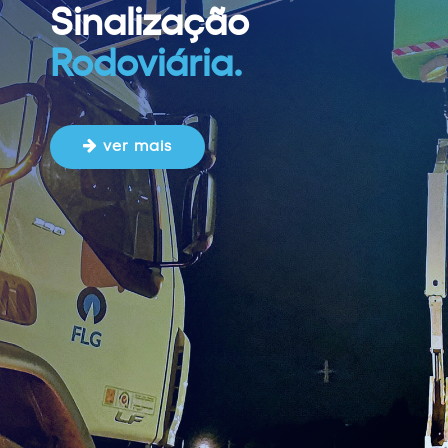
Sinalização
Rodoviária
.
ver mais