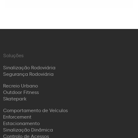
Soluções
Sinalização Rodoviária
Segurança Rodoviária
Recreio Urbano
Outdoor Fitness
Skatepark
Comportamento de Veículos
Enforcement
Estacionamento
Sinalização Dinâmica
Controlo de Acessos