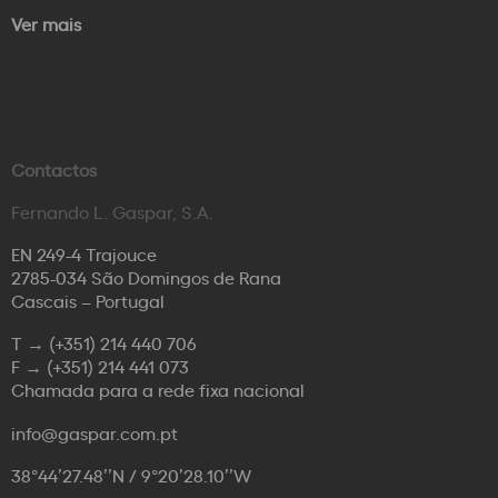
Ver mais
Contactos
Fernando L. Gaspar, S.A.
EN 249-4 Trajouce
2785-034 São Domingos de Rana
Cascais – Portugal
T →
(+351) 214 440 706
F →
(+351) 214 441 073
Chamada para a rede fixa nacional
info@gaspar.com.pt
38°44’27.48’’N / 9°20’28.10’’W