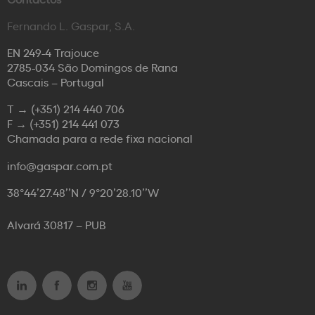
Fernando L. Gaspar, S.A.
EN 249-4 Trajouce
2785-034 São Domingos de Rana
Cascais – Portugal
T →
(+351) 214 440 706
F →
(+351) 214 441 073
Chamada para a rede fixa nacional
info@gaspar.com.pt
38°44’27.48’’N / 9°20’28.10’’W
Alvará 30817 – PUB