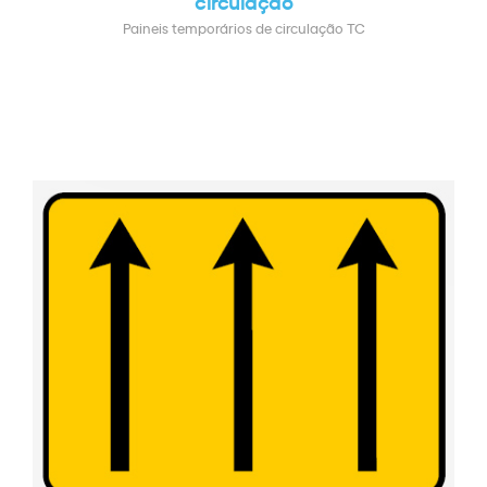
circulação
Paineis temporários de circulação TC