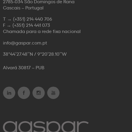
2785-034 São Domingos de Rana
Cascais – Portugal
T →
(+351) 214 440 706
F →
(+351) 214 441 073
Chamada para a rede fixa nacional
info@gaspar.com.pt
38°44’27.48’’N / 9°20’28.10’’W
Alvará 30817 – PUB