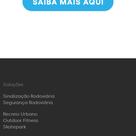
Soluções
Sinalização Rodoviária
Segurança Rodoviária
Recreio Urbano
Outdoor Fitness
Skatepark