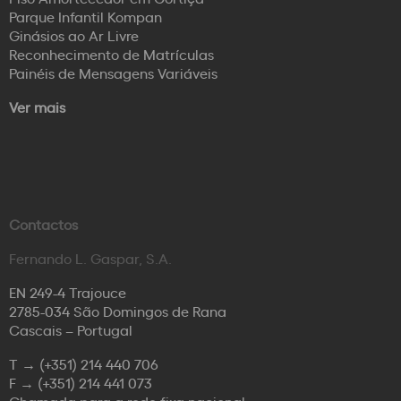
Parque Infantil Kompan
Ginásios ao Ar Livre
Reconhecimento de Matrículas
Painéis de Mensagens Variáveis
Ver mais
Contactos
Fernando L. Gaspar, S.A.
EN 249-4 Trajouce
2785-034 São Domingos de Rana
Cascais – Portugal
T →
(+351) 214 440 706
F →
(+351) 214 441 073
Chamada para a rede fixa nacional