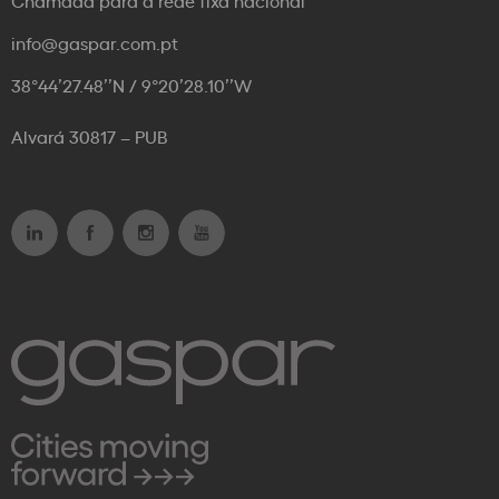
info@gaspar.com.pt
38°44’27.48’’N / 9°20’28.10’’W
Alvará 30817 – PUB