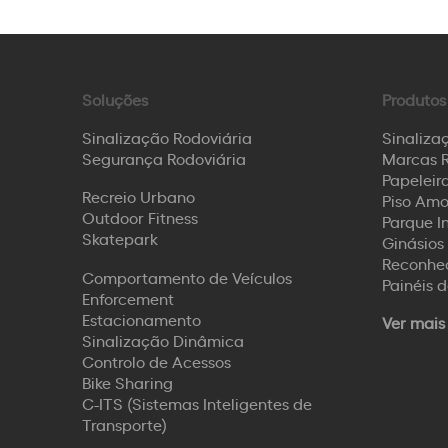
Soluções
Produtos
Sinalização Rodoviária
Sinaliza
Segurança Rodoviária
Marcas R
Papeleira
Recreio Urbano
Piso Amo
Outdoor Fitness
Parque I
Skatepark
Ginásios 
Reconhec
Comportamento de Veículos
Painéis 
Enforcement
Estacionamento
Ver mais
Sinalização Dinâmica
Controlo de Acessos
Bike Sharing
C-ITS (Sistemas Inteligentes de
Transporte)