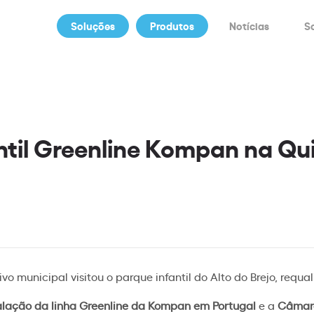
Soluções
Produtos
Notícias
S
ntil Greenline Kompan na Qui
vo municipal visitou o parque infantil do Alto do Brejo, requa
talação da linha Greenline da Kompan em Portugal
e a
Câmara