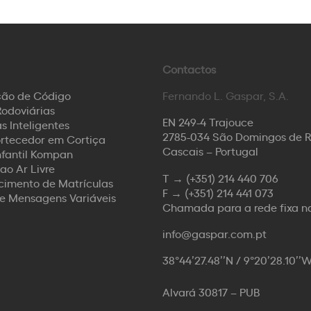
Contactos
ção de Código
Fernando L. Gaspar, S.A.
odoviárias
EN 249-4 Trajouce
s Inteligentes
2785-034 São Domingos de 
rtecedor em Cortiça
Cascais – Portugal
nfantil Kompan
ao Ar Livre
T →
(+351) 214 440 706
imento de Matrículas
F →
(+351) 214 441 073
de Mensagens Variáveis
Chamada para a rede fixa n
info@gaspar.com.pt
38°44’27.48’’N / 9°20’28.10’’
Alvará 30817 – PUB