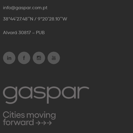
info@gaspar.com.pt
38°44’27.48’’N / 9°20’28.10’’W
Alvará 30817 – PUB