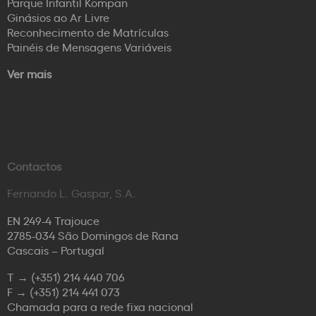
Parque Infantil Kompan
Ginásios ao Ar Livre
Reconhecimento de Matrículas
Painéis de Mensagens Variáveis
Ver mais
Contactos
Fernando L. Gaspar, S.A.
EN 249-4 Trajouce
2785-034 São Domingos de Rana
Cascais – Portugal
T →
(+351) 214 440 706
F →
(+351) 214 441 073
Chamada para a rede fixa nacional