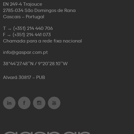
EN 249-4 Trajouce
2785-034 São Domingos de Rana
Cascais – Portugal
T →
(+351) 214 440 706
F →
(+351) 214 441 073
Chamada para a rede fixa nacional
info@gaspar.com.pt
38°44’27.48’’N / 9°20’28.10’’W
Alvará 30817 – PUB