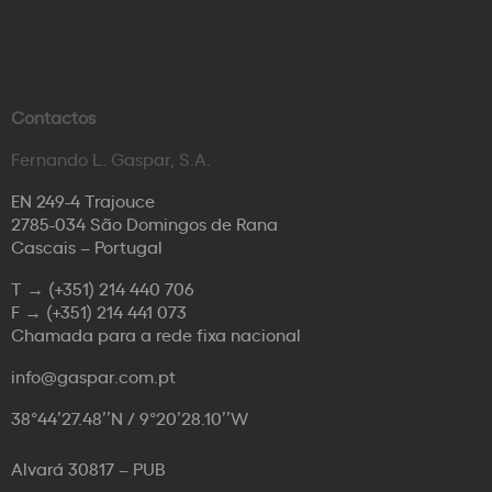
Contactos
Fernando L. Gaspar, S.A.
EN 249-4 Trajouce
2785-034 São Domingos de Rana
Cascais – Portugal
T →
(+351) 214 440 706
F →
(+351) 214 441 073
Chamada para a rede fixa nacional
info@gaspar.com.pt
38°44’27.48’’N / 9°20’28.10’’W
Alvará 30817 – PUB