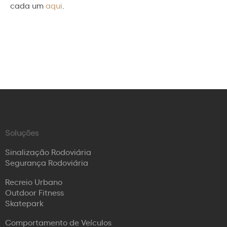
cada um
aqui
.
Soluções
Sinalização Rodoviária
Segurança Rodoviária
Recreio Urbano
Outdoor Fitness
Skatepark
Comportamento de Veículos