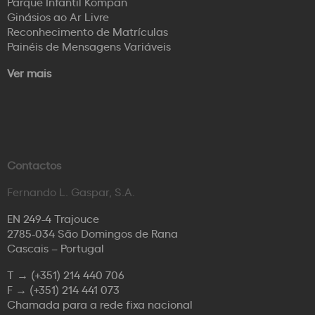
Parque Infantil Kompan
Ginásios ao Ar Livre
Reconhecimento de Matrículas
Painéis de Mensagens Variáveis
Ver mais
Contactos
Fernando L. Gaspar, S.A.
EN 249-4 Trajouce
2785-034 São Domingos de Rana
Cascais – Portugal
T →
(+351) 214 440 706
F →
(+351) 214 441 073
Chamada para a rede fixa nacional