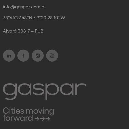
info@gaspar.com.pt
38°44’27.48’’N / 9°20’28.10’’W
Alvará 30817 – PUB