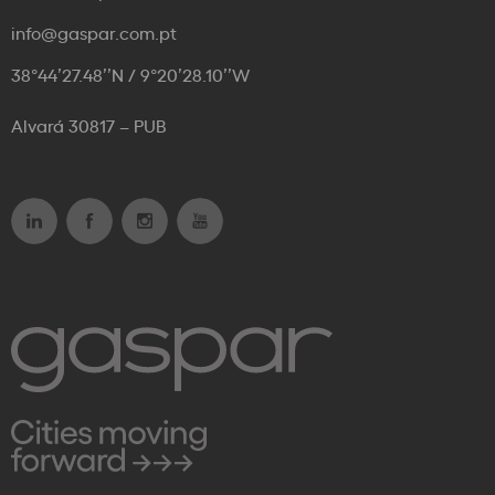
info@gaspar.com.pt
38°44’27.48’’N / 9°20’28.10’’W
Alvará 30817 – PUB