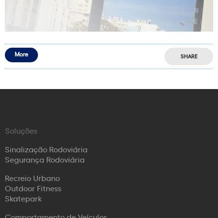
More
SHARE
Soluções
Sinalização Rodoviária
Segurança Rodoviária
Recreio Urbano
Outdoor Fitness
Skatepark
Comportamento de Veículos