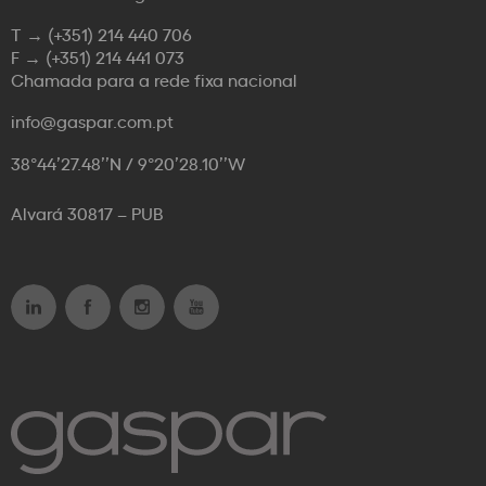
T →
(+351) 214 440 706
F →
(+351) 214 441 073
Chamada para a rede fixa nacional
info@gaspar.com.pt
38°44’27.48’’N / 9°20’28.10’’W
Alvará 30817 – PUB