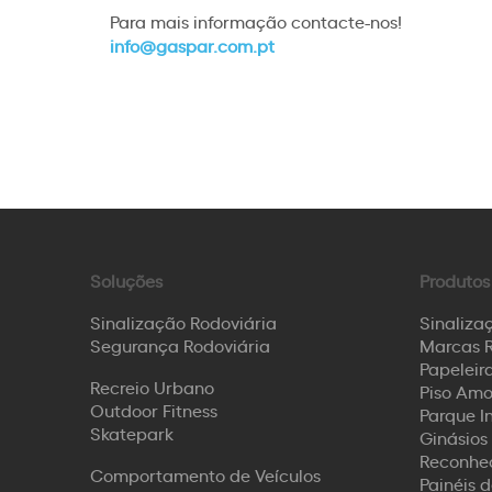
Para mais informação contacte-nos!
info@gaspar.com.pt
Soluções
Produtos
Sinalização Rodoviária
Sinaliza
Segurança Rodoviária
Marcas R
Papeleira
Recreio Urbano
Piso Amo
Outdoor Fitness
Parque I
Skatepark
Ginásios 
Reconhec
Comportamento de Veículos
Painéis 