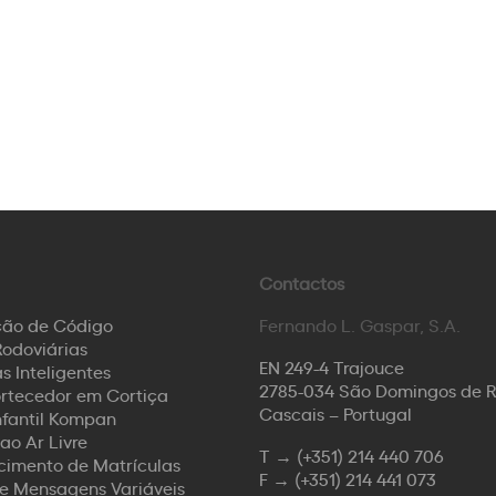
Contactos
ção de Código
Fernando L. Gaspar, S.A.
odoviárias
EN 249-4 Trajouce
s Inteligentes
2785-034 São Domingos de 
rtecedor em Cortiça
Cascais – Portugal
nfantil Kompan
ao Ar Livre
T →
(+351) 214 440 706
imento de Matrículas
F →
(+351) 214 441 073
de Mensagens Variáveis