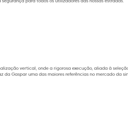
segurança para todos os utilizadores das nossas estradas.
nalização vertical, onde a rigorosa execução, aliada à seleç
, faz da Gaspar uma das maiores referências no mercado da s