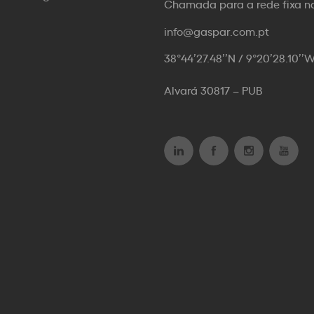
Chamada para a rede fixa n
info@gaspar.com.pt
38°44’27.48’’N / 9°20’28.10’’
Alvará 30817 – PUB