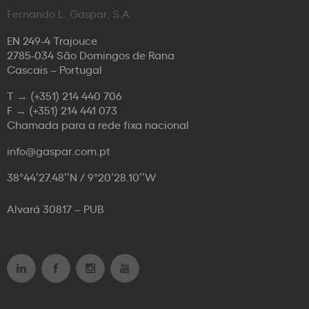
Fernando L. Gaspar, S.A.
EN 249-4 Trajouce
2785-034 São Domingos de Rana
Cascais – Portugal
T →
(+351) 214 440 706
F →
(+351) 214 441 073
Chamada para a rede fixa nacional
info@gaspar.com.pt
38°44’27.48’’N / 9°20’28.10’’W
Alvará 30817 – PUB