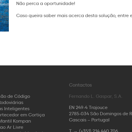
Não perca a oportunidade!
Caso queira saber mais acerca desta solução, entre
Contactos
ção de Código
Fernando L. Gaspar, S.A.
odoviárias
EN 249-4 Trajouce
s Inteligentes
2785-034 São Domingos de 
rtecedor em Cortiça
Cascais – Portugal
nfantil Kompan
ao Ar Livre
T →
(+351) 214 440 706