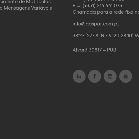
imento de Matrículas
F →
(+351) 214 441 073
de Mensagens Variáveis
Chamada para a rede fixa n
info@gaspar.com.pt
38°44’27.48’’N / 9°20’28.10’’
Alvará 30817 – PUB