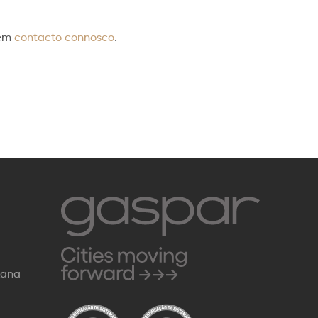
 em
contacto connosco
.
Rana