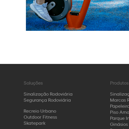
Soluções
Produtos
Sinalização Rodoviária
Sinaliza
Segurança Rodoviária
Marcas R
Papeleira
Recreio Urbano
Piso Amo
Outdoor Fitness
Parque I
Skatepark
Ginásios 