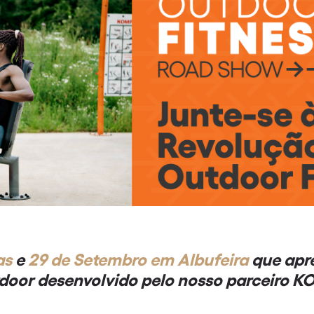
as
e
29 de Setembro em Albufeira
que apr
tdoor desenvolvido pelo nosso parceiro 