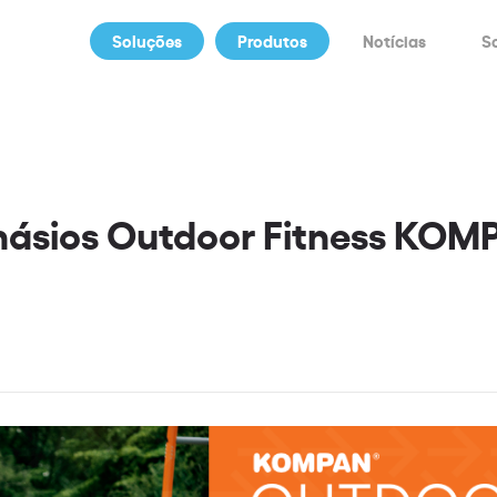
Soluções
Produtos
Notícias
S
násios Outdoor Fitness KOM