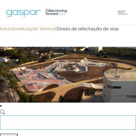
Início
Sinalização Vertical
Sinais de afectação de vias
I am text block. Click edit button to change this text.
Lorem ipsum dolor sit amet, consectetur adipiscing elit.
Ut elit tellus, luctus nec ullamcorper mattis, pulvinar
dapibus leo.