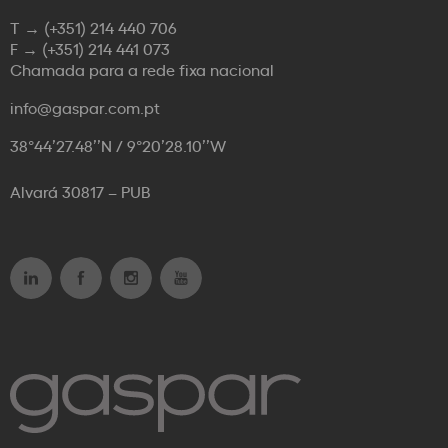
T →
(+351) 214 440 706
F →
(+351) 214 441 073
Chamada para a rede fixa nacional
info@gaspar.com.pt
38°44’27.48’’N / 9°20’28.10’’W
Alvará 30817 – PUB