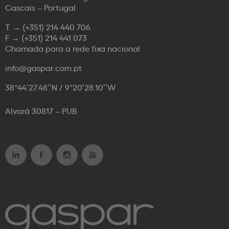
Cascais – Portugal
T →
(+351) 214 440 706
F →
(+351) 214 441 073
Chamada para a rede fixa nacional
info@gaspar.com.pt
38°44’27.48’’N / 9°20’28.10’’W
Alvará 30817 – PUB