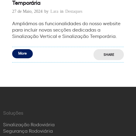
Temporária
27 de Maio, 2024
by
Lara
in
Destaques
Ampliámos as funcionalidades do nosso website
para incluir novas secções dedicadas a
Sinalização Vertical e Sinalização Temporária.
More
SHARE
Soluções
Sinalização Rodoviária
Segurança Rodoviária