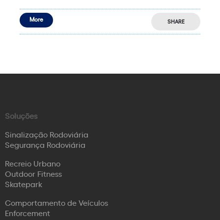
More
SHARE
Soluções
Sinalização Rodoviária
Segurança Rodoviária
Recreio Urbano
Outdoor Fitness
Skatepark
Comportamento de Veículos
Enforcement