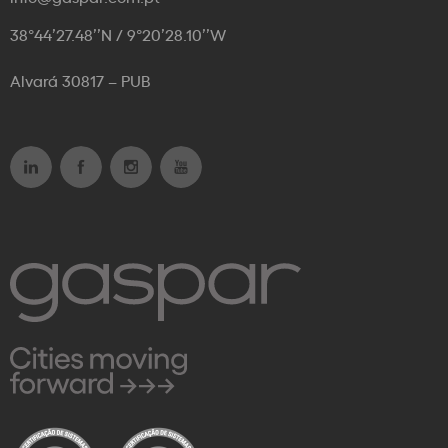
38°44’27.48’’N / 9°20’28.10’’W
Alvará 30817 – PUB