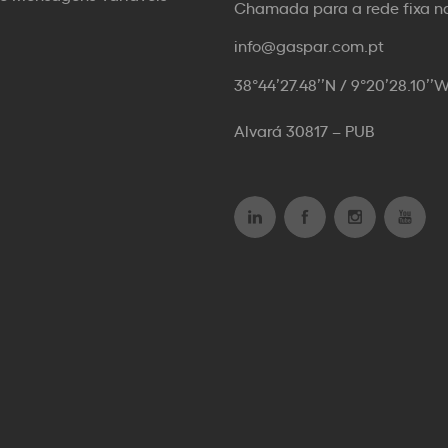
Chamada para a rede fixa n
info@gaspar.com.pt
38°44’27.48’’N / 9°20’28.10’’
Alvará 30817 – PUB