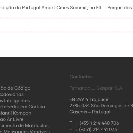
edição do Portugal Smart Cities Summit, na FIL – Parque da
Contactos
ção de Código
Fernando L. Gaspar, S.A.
odoviárias
EN 249-4 Trajouce
s Inteligentes
2785-034 São Domingos de 
rtecedor em Cortiça
Cascais – Portugal
nfantil Kompan
ao Ar Livre
T →
(+351) 214 440 706
imento de Matrículas
F →
(+351) 214 441 073
de Mensagens Variáveis