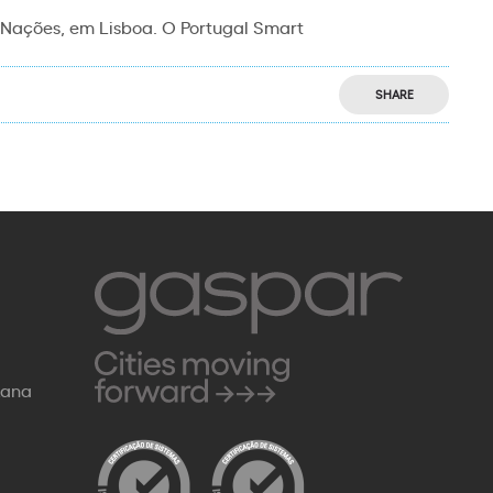
s Nações, em Lisboa. O Portugal Smart
SHARE
Rana