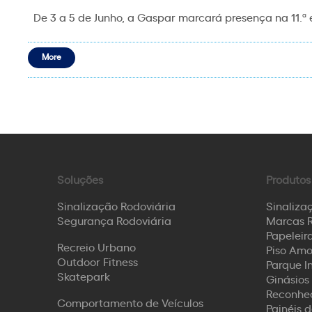
De 3 a 5 de Junho, a Gaspar marcará presença na 11.ª 
More
Soluções
Produtos
Sinalização Rodoviária
Sinaliza
Segurança Rodoviária
Marcas R
Papeleira
Recreio Urbano
Piso Amo
Outdoor Fitness
Parque I
Skatepark
Ginásios 
Reconhec
Comportamento de Veículos
Painéis 