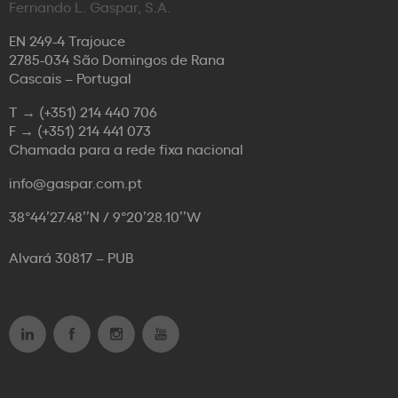
Fernando L. Gaspar, S.A.
EN 249-4 Trajouce
2785-034 São Domingos de Rana
Cascais – Portugal
T →
(+351) 214 440 706
F →
(+351) 214 441 073
Chamada para a rede fixa nacional
info@gaspar.com.pt
38°44’27.48’’N / 9°20’28.10’’W
Alvará 30817 – PUB