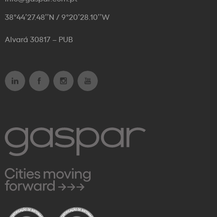
38°44’27.48’’N / 9°20’28.10’’W
Alvará 30817 – PUB