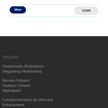
More
SHARE
Soluções
Sinalização Rodoviária
Segurança Rodoviária
Recreio Urbano
Outdoor Fitness
Skatepark
Comportamento de Veículos
Enforcement