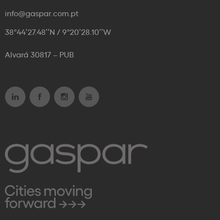
info@gaspar.com.pt
38°44’27.48’’N / 9°20’28.10’’W
Alvará 30817 – PUB