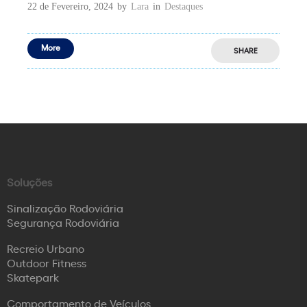
22 de Fevereiro, 2024
by
Lara
in
Destaques
More
SHARE
Soluções
Sinalização Rodoviária
Segurança Rodoviária
Recreio Urbano
Outdoor Fitness
Skatepark
Comportamento de Veículos