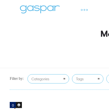
Mo
Categories
Tags
Filter by:
0
0