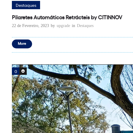
Destaques
Pilaretes Automáticos Retrácteis by CITINNOV
22 de Fevereiro, 2023
by
upgrade
in
Destaques
More
0
0