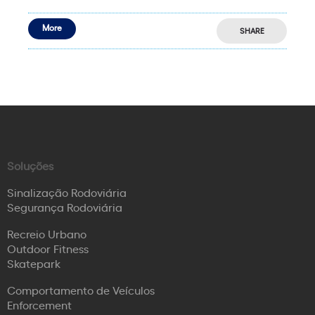
More
SHARE
Soluções
Sinalização Rodoviária
Segurança Rodoviária
Recreio Urbano
Outdoor Fitness
Skatepark
Comportamento de Veículos
Enforcement