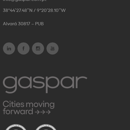
38°44’27.48’’N / 9°20’28.10’’W
Alvará 30817 – PUB