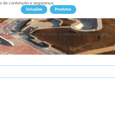
s de contenção e segurança
Soluções
Produtos
Notícias
S
xt. Lorem ipsum dolor sit amet, consectetur adipiscing elit. Ut