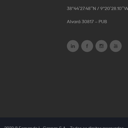
38°44’27.48’’N / 9°20’28.10’’
Alvará 30817 – PUB
2022 © Fernando L. Gaspar, S.A. - Todos os direitos reservados