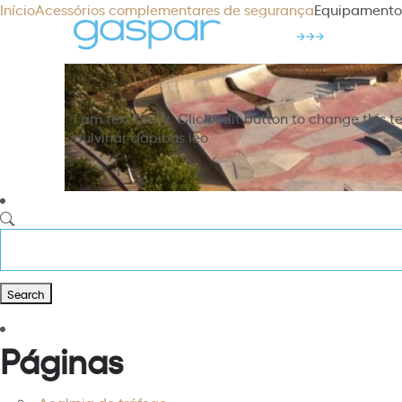
Início
Acessórios complementares de segurança
Equipamento
I am text block. Click edit button to change this te
pulvinar dapibus leo.
Páginas