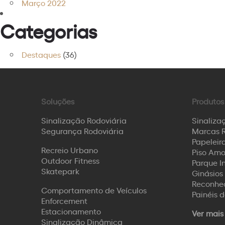
Março 2022
Categorias
Destaques
(36)
Soluções
Produtos
Sinalização Rodoviária
Sinaliza
Segurança Rodoviária
Marcas R
Papeleira
Recreio Urbano
Piso Amo
Outdoor Fitness
Parque I
Skatepark
Ginásios 
Reconhec
Comportamento de Veículos
Painéis 
Enforcement
Estacionamento
Ver mais
Sinalização Dinâmica