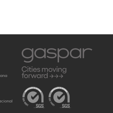
Rana
acional