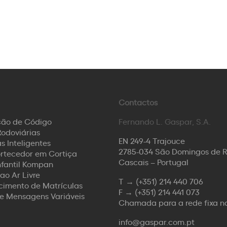
Contactos
ção de Código
Fernando L. Gaspar, S.A.
odoviárias
EN 249-4 Trajouce
s Inteligentes
2785-034 São Domingos de 
rtecedor em Cortiça
Cascais – Portugal
nfantil Kompan
ao Ar Livre
T →
(+351) 214 440 706
imento de Matrículas
F →
(+351) 214 441 073
de Mensagens Variáveis
Chamada para a rede fixa n
info@gaspar.com.pt