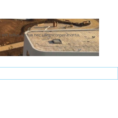
obre
Parceiros
Contactos
PT
 elit tellus, luctus nec ullamcorper mattis,