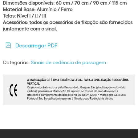
Dimensões disponíveis: 60 cm / 70 cm / 90 cm / 115 cm
Material Base: Alumínio / Ferro
Telas: Nível I / II / III
Acessórios: todos os acessórios de fixação são fornecidos
juntamente com o sinal.
Descarregar PDF
Categorias:
Sinais de cedência de passagem
A MARCAÇÃO CE É UMA EXIGÊNCIA LEGAL PARA A SINALIZAÇÃO RODOVIÁRIA
VERTICAL
Os produtos fabricados pela Fernando L. Gaspar, S.A. (sinalização rodoviária
vertical) possuem a Marcação CE aposta no tardoz do respetivo sinal e
atestam o cumprimento do disposto na EN 12899-1:2007 * Marcação CE e Selo
Portugal Sou Eu aplicáveis apenas à Sinalização Rodoviária Vertical