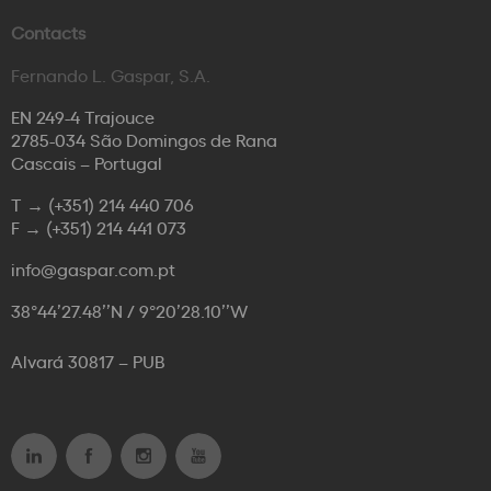
Contacts
Fernando L. Gaspar, S.A.
EN 249-4 Trajouce
2785-034 São Domingos de Rana
Cascais – Portugal
T →
(+351) 214 440 706
F →
(+351) 214 441 073
info@gaspar.com.pt
38°44’27.48’’N / 9°20’28.10’’W
Alvará 30817 – PUB