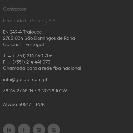
Contactos
Fernando L. Gaspar, S.A.
EN 249-4 Trajouce
2785-034 São Domingos de Rana
Cascais – Portugal
T →
(+351) 214 440 706
F →
(+351) 214 441 073
Chamada para a rede fixa nacional
info@gaspar.com.pt
38°44’27.48’’N / 9°20’28.10’’W
Alvará 30817 – PUB