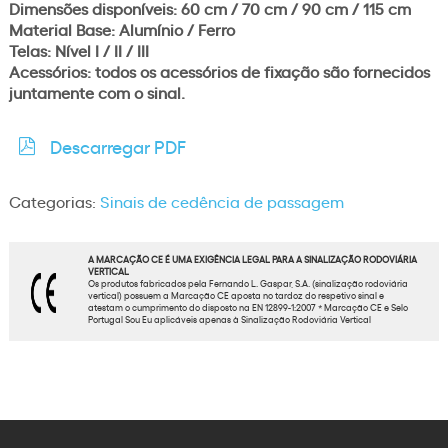
Dimensões disponíveis: 60 cm / 70 cm / 90 cm / 115 cm
Material Base: Alumínio / Ferro
Telas: Nível I / II / III
Acessórios: todos os acessórios de fixação são fornecidos
juntamente com o sinal.
Descarregar PDF
Categorias:
Sinais de cedência de passagem
A MARCAÇÃO CE É UMA EXIGÊNCIA LEGAL PARA A SINALIZAÇÃO RODOVIÁRIA
VERTICAL
Os produtos fabricados pela Fernando L. Gaspar, S.A. (sinalização rodoviária
vertical) possuem a Marcação CE aposta no tardoz do respetivo sinal e
atestam o cumprimento do disposto na EN 12899-1:2007 * Marcação CE e Selo
Portugal Sou Eu aplicáveis apenas à Sinalização Rodoviária Vertical