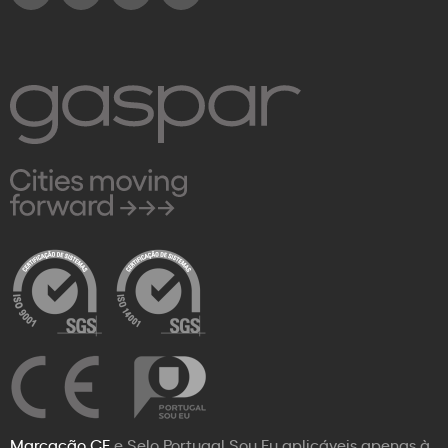
Marcação CE
e Selo Portugal Sou Eu aplicáveis apenas à