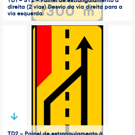
direita (2 vias) Desvio da via direita para a
via esquerda
TD2 – Painel de estrangulamento à