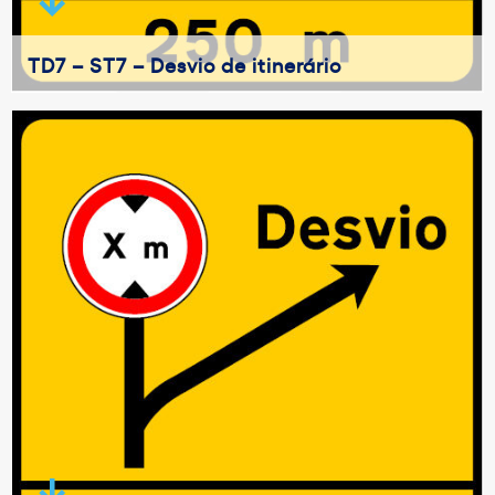
TD7 – ST7 – Desvio de itinerário