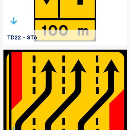
TD22 – ST6