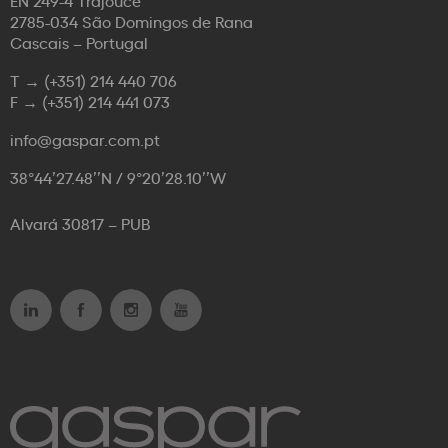
2785-034 São Domingos de Rana
Cascais – Portugal
T →
(+351) 214 440 706
F →
(+351) 214 441 073
info@gaspar.com.pt
38°44’27.48’’N / 9°20’28.10’’W
Alvará 30817 – PUB