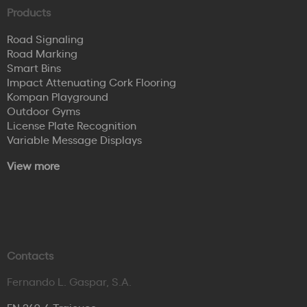
Products
Road Signaling
Road Marking
Smart Bins
Impact Attenuating Cork Flooring
Kompan Playground
Outdoor Gyms
License Plate Recognition
Variable Message Displays
View more
Contacts
Fernando L. Gaspar, S.A.
EN 249-4 Trajouce