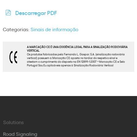
Descarregar PDF
Categorias:
Sinais de informação
A MARCAÇÃO CE É UMA EXIGÊNCIA LEGAL PARA A SINALIZAÇÃO RODOVIÁRIA
VERTICAL
Os produtos fabricados pela Fernando L. Gaspar, S.A. (sinalização rodoviária
vertical) possuem a Marcação CE aposta no tardoz do respetivo sinal e
atestam o cumprimento do disposto na EN 12899-1:2007 * Marcação CE e Selo
Portugal Sou Eu aplicáveis apenas à Sinalização Rodoviária Vertical
Solutions
Road Signaling