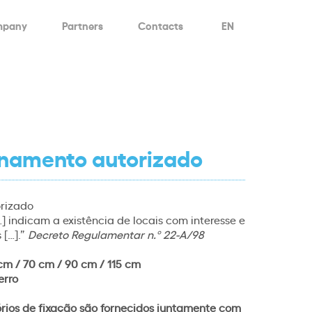
mpany
Partners
Contacts
EN
onamento autorizado
rizado
] indicam a existência de locais com interesse e
 […].”
Decreto Regulamentar n.º 22-A/98
cm / 70 cm / 90 cm / 115 cm
erro
órios de fixação são fornecidos juntamente com