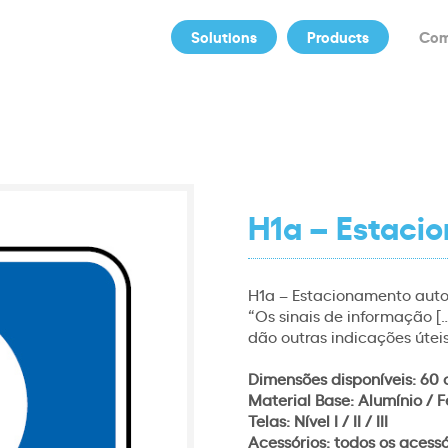
Solutions
Products
Co
H1a – Estaci
H1a – Estacionamento auto
“Os sinais de informação […
dão outras indicações úteis
Dimensões disponíveis: 60 
Material Base: Alumínio / F
Telas: Nível I / II / III
Acessórios: todos os acess