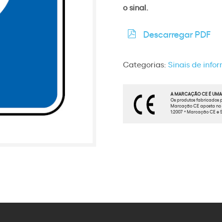
o sinal.
Descarregar PDF
Categorias:
Sinais de inf
A MARCAÇÃO CE É UMA 
Os produtos fabricados p
Marcação CE aposta no t
1:2007 * Marcação CE e S