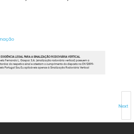
ormação
EXIGÊNCIA LEGAL PARA A SINALIZAÇÃO RODOVIÁRIA VERTICAL
ela Fernando L. Gaspar, S.A. (sinalização rodoviária vertical) possuem a
ardoz do respetivo sinal e atestam o cumprimento do disposto na EN 12899-
elo Portugal Sou Eu aplicáveis apenas à Sinalização Rodoviária Vertical
Next