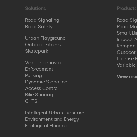
Solutions
Products
Road Signaling
Road Sig
Road Safety
Road Ma
Smart Bi
Urban Playground
Impact A
Outdoor Fitness
Kompan 
Skatepark
Outdoor
License 
Vehicle behavior
Variable
Enforcement
Parking
View mo
Dynamic Signaling
Access Control
Bike Sharing
C-ITS
Intelligent Urban Furniture
Environment and Energy
Ecological Flooring