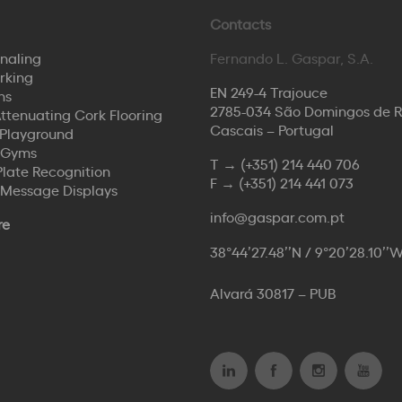
Contacts
naling
Fernando L. Gaspar, S.A.
rking
EN 249-4 Trajouce
ns
2785-034 São Domingos de 
ttenuating Cork Flooring
Cascais – Portugal
Playground
 Gyms
T →
(+351) 214 440 706
Plate Recognition
F →
(+351) 214 441 073
 Message Displays
info@gaspar.com.pt
re
38°44’27.48’’N / 9°20’28.10’’
Alvará 30817 – PUB