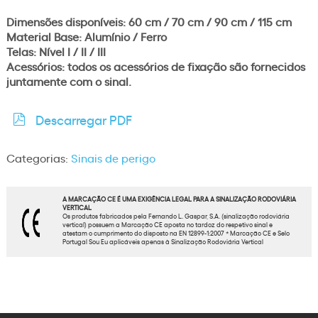
Dimensões disponíveis: 60 cm / 70 cm / 90 cm / 115 cm
Material Base: Alumínio / Ferro
Telas: Nível I / II / III
Acessórios: todos os acessórios de fixação são fornecidos
juntamente com o sinal.
Descarregar PDF
Categorias:
Sinais de perigo
A MARCAÇÃO CE É UMA EXIGÊNCIA LEGAL PARA A SINALIZAÇÃO RODOVIÁRIA
VERTICAL
Os produtos fabricados pela Fernando L. Gaspar, S.A. (sinalização rodoviária
vertical) possuem a Marcação CE aposta no tardoz do respetivo sinal e
atestam o cumprimento do disposto na EN 12899-1:2007 * Marcação CE e Selo
Portugal Sou Eu aplicáveis apenas à Sinalização Rodoviária Vertical