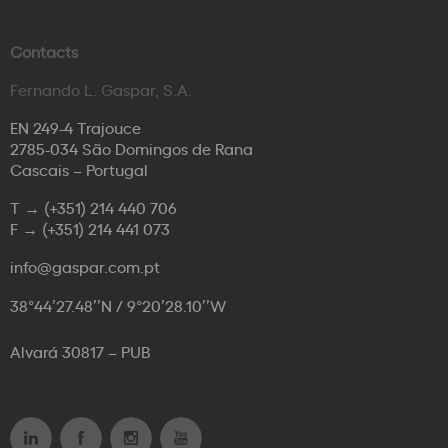
Contacts
Fernando L. Gaspar, S.A.
EN 249-4 Trajouce
2785-034 São Domingos de Rana
Cascais – Portugal
T →
(+351) 214 440 706
F →
(+351) 214 441 073
info@gaspar.com.pt
38°44’27.48’’N / 9°20’28.10’’W
Alvará 30817 – PUB