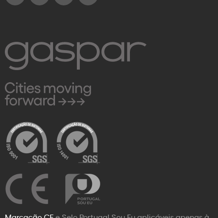
Marcação CE
e Selo Portugal Sou Eu aplicáveis apenas à