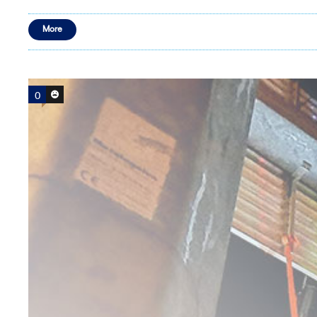
More
0
0