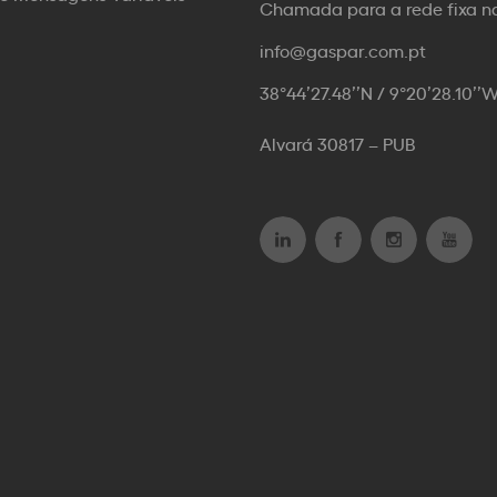
Chamada para a rede fixa n
info@gaspar.com.pt
38°44’27.48’’N / 9°20’28.10’’
Alvará 30817 – PUB