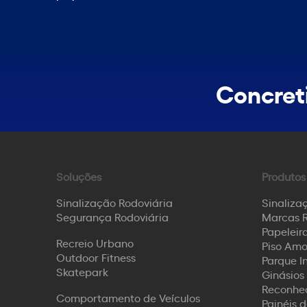
Concreti
Soluções
Produtos
Sinalização Rodoviária
Sinaliza
Segurança Rodoviária
Marcas R
Papeleira
Recreio Urbano
Piso Amo
Outdoor Fitness
Parque I
Skatepark
Ginásios 
Reconhec
Comportamento de Veículos
Painéis 