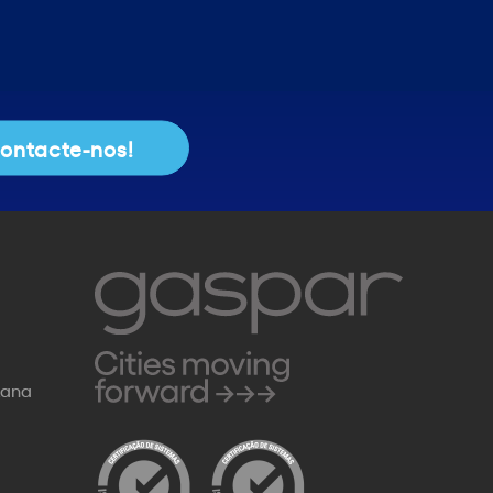
ontacte-nos!
Rana