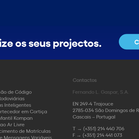
ze os seus projectos.
C
Contactos
ção de Código
Fernando L. Gaspar, S.A.
odoviárias
EN 249-4 Trajouce
s Inteligentes
2785-034 São Domingos de 
rtecedor em Cortiça
Cascais – Portugal
nfantil Kompan
ao Ar Livre
T →
(+351) 214 440 706
imento de Matrículas
F →
(+351) 214 441 073
de Mensagens Variáveis