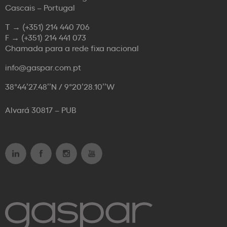
Cascais – Portugal
T →
(+351) 214 440 706
F →
(+351) 214 441 073
Chamada para a rede fixa nacional
info@gaspar.com.pt
38°44’27.48’’N / 9°20’28.10’’W
Alvará 30817 – PUB