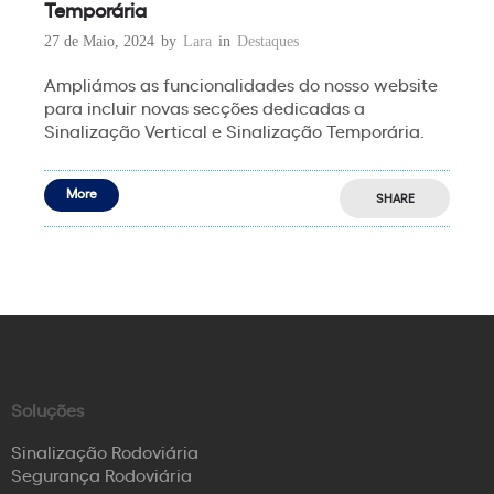
Temporária
27 de Maio, 2024
by
Lara
in
Destaques
Ampliámos as funcionalidades do nosso website
para incluir novas secções dedicadas a
Sinalização Vertical e Sinalização Temporária.
More
SHARE
Soluções
Sinalização Rodoviária
Segurança Rodoviária