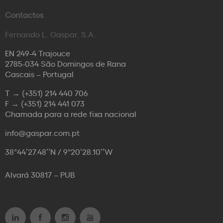
Contactos
Fernando L. Gaspar, S.A.
EN 249-4 Trajouce
2785-034 São Domingos de Rana
Cascais – Portugal
T →
(+351) 214 440 706
F →
(+351) 214 441 073
Chamada para a rede fixa nacional
info@gaspar.com.pt
38°44’27.48’’N / 9°20’28.10’’W
Alvará 30817 – PUB