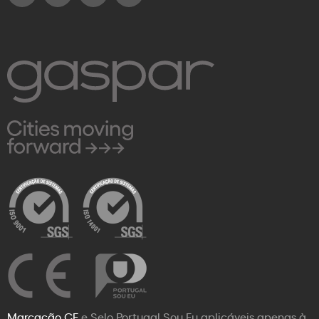
Marcação CE
e Selo Portugal Sou Eu aplicáveis apenas à