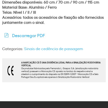
Dimensões disponíveis: 60 cm / 70 cm / 90 cm / 115 cm
Material Base: Alumínio / Ferro
Telas: Nível I / II / III
Acessórios: todos os acessórios de fixação são fornecidos
juntamente com o sinal.
Descarregar PDF
Categorias:
Sinais de cedência de passagem
A MARCAÇÃO CE É UMA EXIGÊNCIA LEGAL PARA A SINALIZAÇÃO RODOVIÁRIA
VERTICAL
Os produtos fabricados pela Fernando L. Gaspar, S.A. (sinalização rodoviária
vertical) possuem a Marcação CE aposta no tardoz do respetivo sinal e
atestam o cumprimento do disposto na EN 12899-1:2007 * Marcação CE e Selo
Portugal Sou Eu aplicáveis apenas à Sinalização Rodoviária Vertical