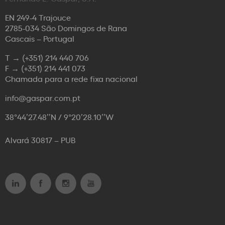
EN 249-4 Trajouce
2785-034 São Domingos de Rana
Cascais – Portugal
T →
(+351) 214 440 706
F →
(+351) 214 441 073
Chamada para a rede fixa nacional
info@gaspar.com.pt
38°44’27.48’’N / 9°20’28.10’’W
Alvará 30817 – PUB