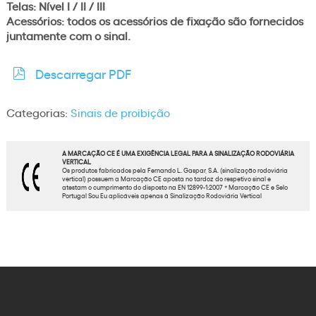
Telas: Nível I / II / III
Acessórios: todos os acessórios de fixação são fornecidos
juntamente com o sinal.
Descarregar PDF
Categorias:
Sinais de proibição
A MARCAÇÃO CE É UMA EXIGÊNCIA LEGAL PARA A SINALIZAÇÃO RODOVIÁRIA
VERTICAL
Os produtos fabricados pela Fernando L. Gaspar, S.A. (sinalização rodoviária
vertical) possuem a Marcação CE aposta no tardoz do respetivo sinal e
atestam o cumprimento do disposto na EN 12899-1:2007 * Marcação CE e Selo
Portugal Sou Eu aplicáveis apenas à Sinalização Rodoviária Vertical