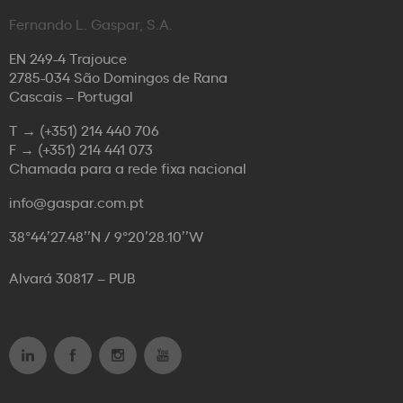
Fernando L. Gaspar, S.A.
EN 249-4 Trajouce
2785-034 São Domingos de Rana
Cascais – Portugal
T →
(+351) 214 440 706
F →
(+351) 214 441 073
Chamada para a rede fixa nacional
info@gaspar.com.pt
38°44’27.48’’N / 9°20’28.10’’W
Alvará 30817 – PUB