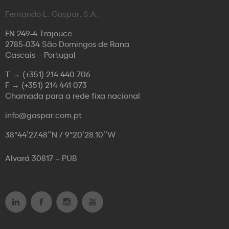
Fernando L. Gaspar, S.A.
EN 249-4 Trajouce
2785-034 São Domingos de Rana
Cascais – Portugal
T →
(+351) 214 440 706
F →
(+351) 214 441 073
Chamada para a rede fixa nacional
info@gaspar.com.pt
38°44’27.48’’N / 9°20’28.10’’W
Alvará 30817 – PUB