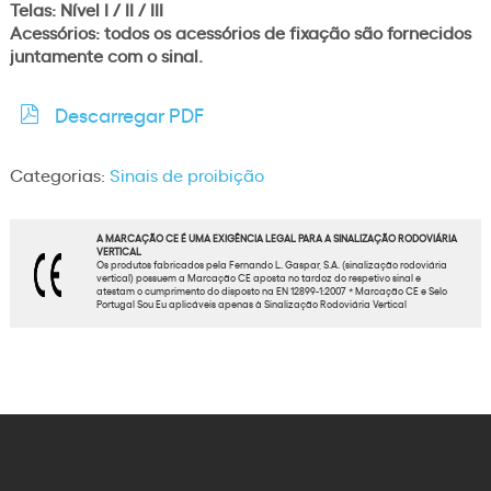
Telas: Nível I / II / III
Acessórios: todos os acessórios de fixação são fornecidos
juntamente com o sinal.
Descarregar PDF
Categorias:
Sinais de proibição
A MARCAÇÃO CE É UMA EXIGÊNCIA LEGAL PARA A SINALIZAÇÃO RODOVIÁRIA
VERTICAL
Os produtos fabricados pela Fernando L. Gaspar, S.A. (sinalização rodoviária
vertical) possuem a Marcação CE aposta no tardoz do respetivo sinal e
atestam o cumprimento do disposto na EN 12899-1:2007 * Marcação CE e Selo
Portugal Sou Eu aplicáveis apenas à Sinalização Rodoviária Vertical