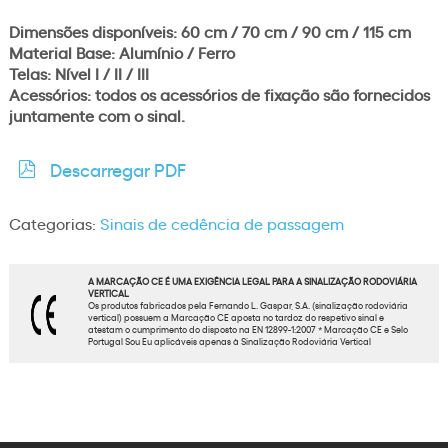
Dimensões disponíveis: 60 cm / 70 cm / 90 cm / 115 cm
Material Base: Alumínio / Ferro
Telas: Nível I / II / III
Acessórios: todos os acessórios de fixação são fornecidos
juntamente com o sinal.
Descarregar PDF
Categorias:
Sinais de cedência de passagem
A MARCAÇÃO CE É UMA EXIGÊNCIA LEGAL PARA A SINALIZAÇÃO RODOVIÁRIA
VERTICAL
Os produtos fabricados pela Fernando L. Gaspar, S.A. (sinalização rodoviária
vertical) possuem a Marcação CE aposta no tardoz do respetivo sinal e
atestam o cumprimento do disposto na EN 12899-1:2007 * Marcação CE e Selo
Portugal Sou Eu aplicáveis apenas à Sinalização Rodoviária Vertical