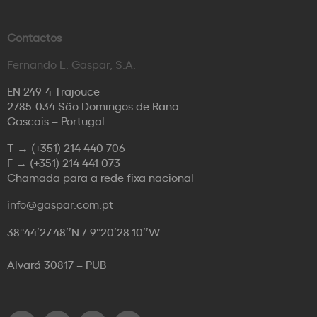
Contactos
Fernando L. Gaspar, S.A.
EN 249-4 Trajouce
2785-034 São Domingos de Rana
Cascais – Portugal
T →
(+351) 214 440 706
F →
(+351) 214 441 073
Chamada para a rede fixa nacional
info@gaspar.com.pt
38°44’27.48’’N / 9°20’28.10’’W
Alvará 30817 – PUB