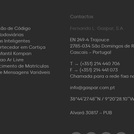
Contactos
ção de Código
Fernando L. Gaspar, S.A.
odoviárias
EN 249-4 Trajouce
s Inteligentes
2785-034 São Domingos de 
rtecedor em Cortiça
Cascais – Portugal
nfantil Kompan
ao Ar Livre
T →
(+351) 214 440 706
imento de Matrículas
F →
(+351) 214 441 073
de Mensagens Variáveis
Chamada para a rede fixa n
info@gaspar.com.pt
38°44’27.48’’N / 9°20’28.10’’
Alvará 30817 – PUB