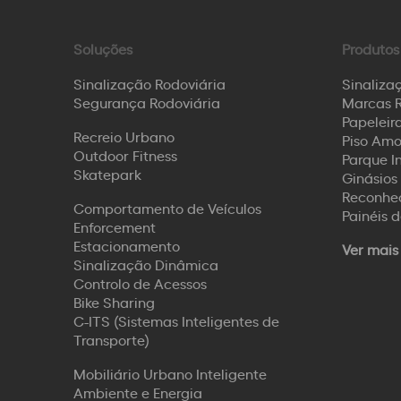
Soluções
Produtos
Sinalização Rodoviária
Sinaliza
Segurança Rodoviária
Marcas R
Papeleira
Recreio Urbano
Piso Amo
Outdoor Fitness
Parque I
Skatepark
Ginásios 
Reconhec
Comportamento de Veículos
Painéis 
Enforcement
Estacionamento
Ver mais
Sinalização Dinâmica
Controlo de Acessos
Bike Sharing
C-ITS (Sistemas Inteligentes de
Transporte)
Mobiliário Urbano Inteligente
Ambiente e Energia