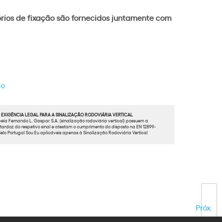
órios de fixação são fornecidos juntamente com
go
EXIGÊNCIA LEGAL PARA A SINALIZAÇÃO RODOVIÁRIA VERTICAL
ela Fernando L. Gaspar, S.A. (sinalização rodoviária vertical) possuem a
ardoz do respetivo sinal e atestam o cumprimento do disposto na EN 12899-
elo Portugal Sou Eu aplicáveis apenas à Sinalização Rodoviária Vertical
Próx.