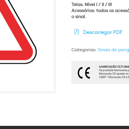
Telas: Nível I / II / III
Acessórios: todos os acess
o sinal.
Descarregar PDF
Categorias:
Sinais de peri
A MARCAÇÃO CE É UMA 
Os produtos fabricados p
Marcação CE aposta no t
1:2007 * Marcação CE e S