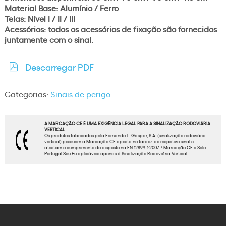
Material Base: Alumínio / Ferro
Telas: Nível I / II / III
Acessórios: todos os acessórios de fixação são fornecidos
juntamente com o sinal.
Descarregar PDF
Categorias:
Sinais de perigo
A MARCAÇÃO CE É UMA EXIGÊNCIA LEGAL PARA A SINALIZAÇÃO RODOVIÁRIA
VERTICAL
Os produtos fabricados pela Fernando L. Gaspar, S.A. (sinalização rodoviária
vertical) possuem a Marcação CE aposta no tardoz do respetivo sinal e
atestam o cumprimento do disposto na EN 12899-1:2007 * Marcação CE e Selo
Portugal Sou Eu aplicáveis apenas à Sinalização Rodoviária Vertical