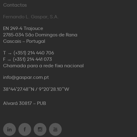
Contactos
Fernando L. Gaspar, S.A.
EN 249-4 Trajouce
2785-034 São Domingos de Rana
Cascais – Portugal
T →
(+351) 214 440 706
F →
(+351) 214 441 073
Chamada para a rede fixa nacional
info@gaspar.com.pt
38°44’27.48’’N / 9°20’28.10’’W
Alvará 30817 – PUB