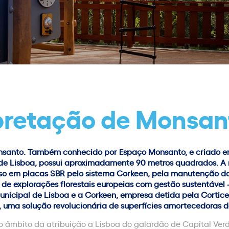
pretação de Monsan
Monsanto. Também conhecido por Espaço Monsanto, e criado e
e de Lisboa, possui aproximadamente 90 metros quadrados. 
iso em placas SBR pelo sistema Corkeen, pela manutenção d
e explorações florestais europeias com gestão sustentável
icipal de Lisboa e a Corkeen, empresa detida pela Cortice
n, uma solução revolucionária de superfícies amortecedoras d
o âmbito da atribuição a Lisboa do galardão de Capital Verd