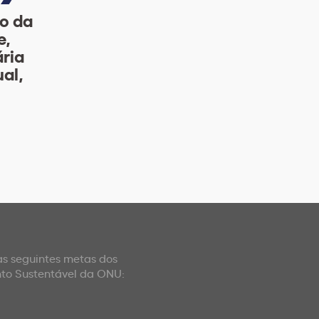
o da
e,
ria
ual,
 as seguintes metas dos
nto Sustentável da ONU: