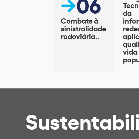
06
Tecn
da
Combate à
info
sinistralidade
rede
rodoviária..
apli
qual
vida
popu
Sustentabil