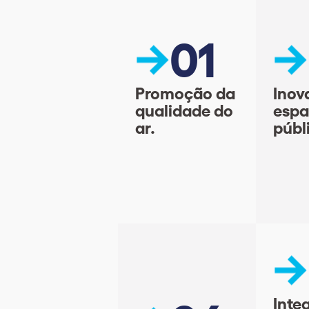
01
Promoção da
Inov
qualidade do
esp
ar.
públ
Inte