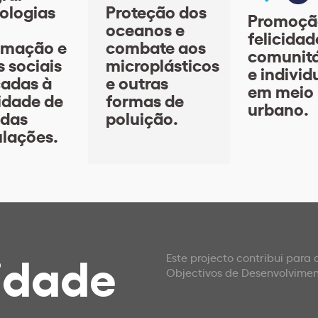
ologias
Proteção dos
Promoçã
oceanos e
felicidad
rmação e
combate aos
comunitá
s sociais
microplásticos
e individ
cadas à
e outras
em meio
idade de
formas de
urbano.
 das
poluição.
lações.
idade
Este projecto contribui para
Objectivos de Desenvolvime