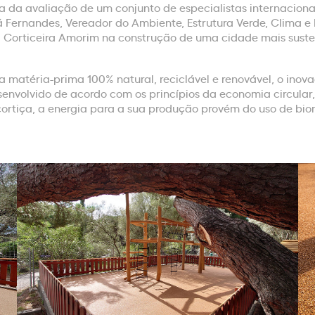
a da avaliação de um conjunto de especialistas internaciona
á Fernandes, Vereador do Ambiente, Estrutura Verde, Clima 
a Corticeira Amorim na construção de uma cidade mais susten
 matéria-prima 100% natural, reciclável e renovável, o inova
senvolvido de acordo com os princípios da economia circular,
ortiça, a energia para a sua produção provém do uso de bioma