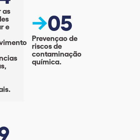
r as
05
des
r e
Prevençao de
vimento
riscos de
contaminação
ncias
química.
s,
is.
9