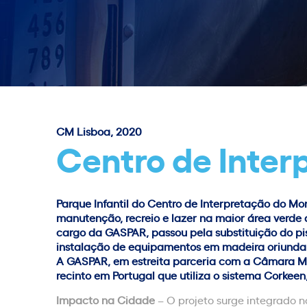
CM Lisboa, 2020
Centro de Inter
Parque Infantil do Centro de Interpretação do 
manutenção, recreio e lazer na maior área verd
cargo da GASPAR, passou pela substituição do p
instalação de equipamentos em madeira oriunda d
A GASPAR, em estreita parceria com a Câmara Mun
recinto em Portugal que utiliza o sistema Corkee
Impacto na Cidade
– O projeto surge integrado n