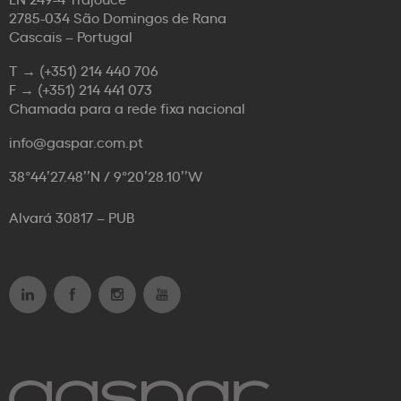
2785-034 São Domingos de Rana
Cascais – Portugal
T →
(+351) 214 440 706
F →
(+351) 214 441 073
Chamada para a rede fixa nacional
info@gaspar.com.pt
38°44’27.48’’N / 9°20’28.10’’W
Alvará 30817 – PUB