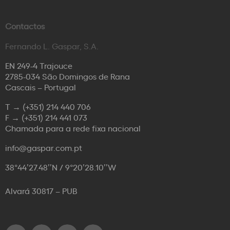
Contactos
Fernando L. Gaspar, S.A.
EN 249-4 Trajouce
2785-034 São Domingos de Rana
Cascais – Portugal
T →
(+351) 214 440 706
F →
(+351) 214 441 073
Chamada para a rede fixa nacional
info@gaspar.com.pt
38°44’27.48’’N / 9°20’28.10’’W
Alvará 30817 – PUB