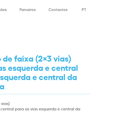
obre
Parceiros
Contactos
PT
 de faixa (2×3 vias)
as esquerda e central
esquerda e central da
ia
 vias)
 central para as vias esquerda e central da