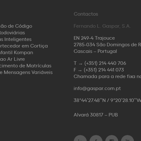
Contactos
ção de Código
Fernando L. Gaspar, S.A.
odoviárias
EN 249-4 Trajouce
s Inteligentes
2785-034 São Domingos de 
rtecedor em Cortiça
Cascais – Portugal
nfantil Kompan
ao Ar Livre
T →
(+351) 214 440 706
imento de Matrículas
F →
(+351) 214 441 073
de Mensagens Variáveis
Chamada para a rede fixa n
info@gaspar.com.pt
38°44’27.48’’N / 9°20’28.10’’
Alvará 30817 – PUB