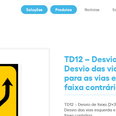
Soluções
Produtos
Notícias
S
TD12 – Desvio
Desvio das vi
para as vias 
faixa contrár
TD12 – Desvio de faixa (2×3
Desvio das vias esquerda e
faixa contrária