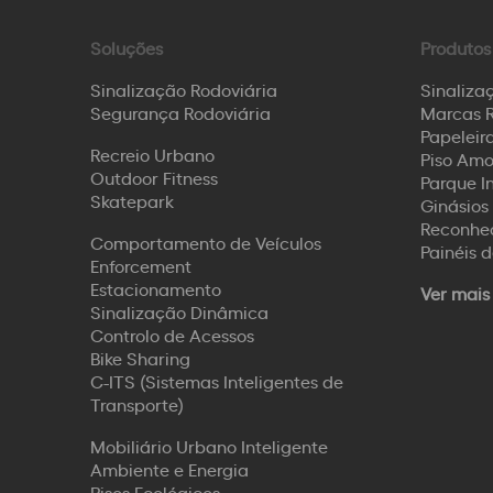
Soluções
Produtos
Sinalização Rodoviária
Sinaliza
Segurança Rodoviária
Marcas R
Papeleira
Recreio Urbano
Piso Amo
Outdoor Fitness
Parque I
Skatepark
Ginásios 
Reconhec
Comportamento de Veículos
Painéis 
Enforcement
Estacionamento
Ver mais
Sinalização Dinâmica
Controlo de Acessos
Bike Sharing
C-ITS (Sistemas Inteligentes de
Transporte)
Mobiliário Urbano Inteligente
Ambiente e Energia
Pisos Ecológicos