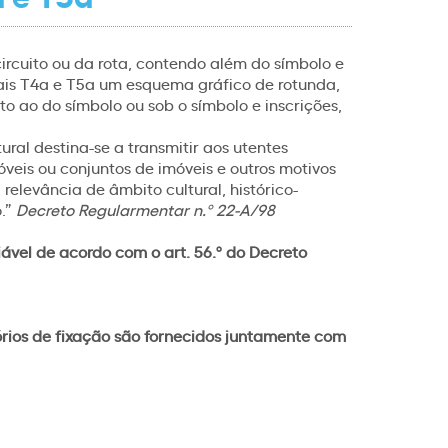
circuito ou da rota, contendo além do símbolo e
inais T4a e T5a um esquema gráfico de rotunda,
o ao do símbolo ou sob o símbolo e inscrições,
tural destina-se a transmitir aos utentes
óveis ou conjuntos de imóveis e outros motivos
elevância de âmbito cultural, histórico-
o.”
Decreto Regularmentar n.º 22-A/98
iável de acordo com o art. 56.º do Decreto
órios de fixação são fornecidos juntamente com