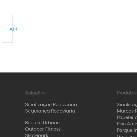
Ant.
Soluções
Produtos
Sinalização Rodoviária
Sinaliza
Segurança Rodoviária
Marcas R
Papeleira
Recreio Urbano
Piso Amo
Outdoor Fitness
Parque I
Skatepark
Ginásios 