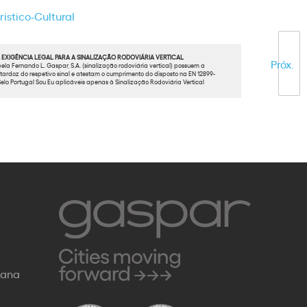
istico-Cultural
EXIGÊNCIA LEGAL PARA A SINALIZAÇÃO RODOVIÁRIA VERTICAL
Próx.
ela Fernando L. Gaspar, S.A. (sinalização rodoviária vertical) possuem a
ardoz do respetivo sinal e atestam o cumprimento do disposto na EN 12899-
elo Portugal Sou Eu aplicáveis apenas à Sinalização Rodoviária Vertical
Rana