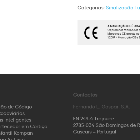
Categorias:
Sinalização Tur
A MARCAÇÃO CE É UMA 
Os produtos fabricados p
Marcação CE aposta no t
1:2007 * Marcação CE e S
Contactos
ção de Código
Fernando L. Gaspar, S.A.
odoviárias
EN 249-4 Trajouce
s Inteligentes
2785-034 São Domingos de 
rtecedor em Cortiça
Cascais – Portugal
nfantil Kompan
ao Ar Livre