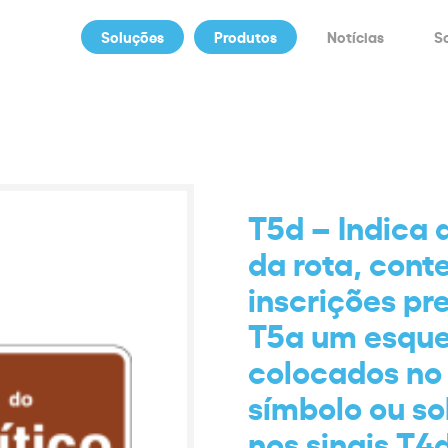
Soluções
Produtos
Notícias
S
T5d – Indica 
da rota, cont
inscrições pre
T5a um esque
colocados no
símbolo ou so
nos sinais T4