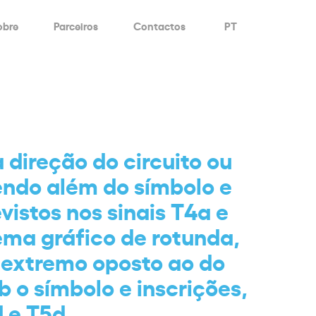
obre
Parceiros
Contactos
PT
a direção do circuito ou
endo além do símbolo e
vistos nos sinais T4a e
ma gráfico de rotunda,
 extremo oposto ao do
b o símbolo e inscrições,
d e T5d