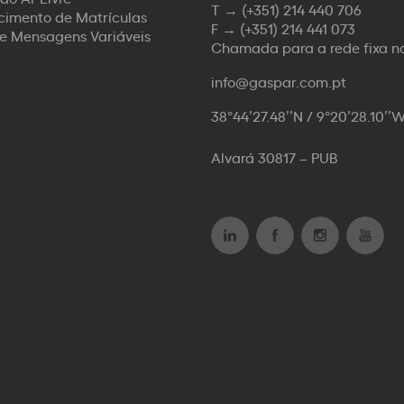
T →
(+351) 214 440 706
imento de Matrículas
F →
(+351) 214 441 073
de Mensagens Variáveis
Chamada para a rede fixa n
info@gaspar.com.pt
38°44’27.48’’N / 9°20’28.10’’
Alvará 30817 – PUB