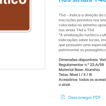
T5d – Indica a direção do 
inscrições previstos nos s
colocados no extremo opost
nos sinais T4d e T5d
“A sinalização turístico-cul
indicações sobre locais, im
que possuam uma especial r
patrimonial ou paisagístic
Dimensões disponíveis:
Var
Regulamentar n.º 22-A/98
Material Base: Alumínio
Telas: Nível I / II / III
Acessórios: todos os acess
o sinal.
Descarregar PDF