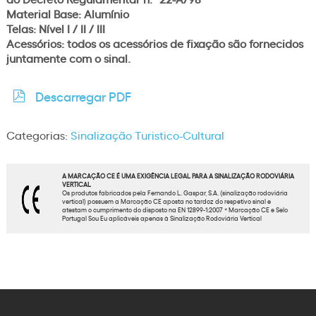
Material Base: Alumínio
Telas: Nível I / II / III
Acessórios: todos os acessórios de fixação são fornecidos
juntamente com o sinal.
Descarregar PDF
Categorias:
Sinalização Turistico-Cultural
A MARCAÇÃO CE É UMA EXIGÊNCIA LEGAL PARA A SINALIZAÇÃO RODOVIÁRIA
VERTICAL
Os produtos fabricados pela Fernando L. Gaspar, S.A. (sinalização rodoviária
vertical) possuem a Marcação CE aposta no tardoz do respetivo sinal e
atestam o cumprimento do disposto na EN 12899-1:2007 * Marcação CE e Selo
Portugal Sou Eu aplicáveis apenas à Sinalização Rodoviária Vertical