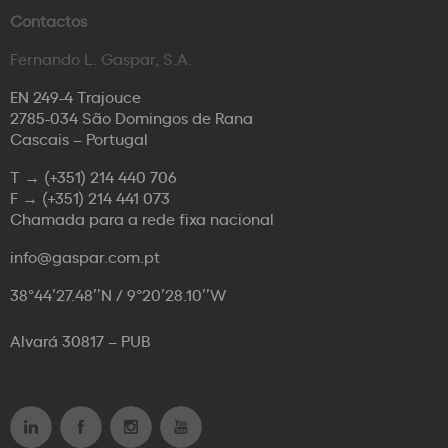
Contactos
Fernando L. Gaspar, S.A.
EN 249-4 Trajouce
2785-034 São Domingos de Rana
Cascais – Portugal
T →
(+351) 214 440 706
F →
(+351) 214 441 073
Chamada para a rede fixa nacional
info@gaspar.com.pt
38°44’27.48’’N / 9°20’28.10’’W
Alvará 30817 – PUB