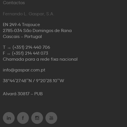
Contactos
Fernando L. Gaspar, S.A.
EN 249-4 Trajouce
2785-034 São Domingos de Rana
Cascais – Portugal
T →
(+351) 214 440 706
F →
(+351) 214 441 073
Chamada para a rede fixa nacional
info@gaspar.com.pt
38°44’27.48’’N / 9°20’28.10’’W
Alvará 30817 – PUB