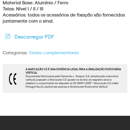
Material Base: Alumínio / Ferro
Telas: Nível I / II / III
Acessórios: todos os acessórios de fixação são fornecidos
juntamente com o sinal.
Descarregar PDF
Categorias:
Sinais complementares
A MARCAÇÃO CE É UMA EXIGÊNCIA LEGAL PARA A SINALIZAÇÃO RODOVIÁRIA
VERTICAL
Os produtos fabricados pela Fernando L. Gaspar, S.A. (sinalização rodoviária
vertical) possuem a Marcação CE aposta no tardoz do respetivo sinal e
atestam o cumprimento do disposto na EN 12899-1:2007 * Marcação CE e Selo
Portugal Sou Eu aplicáveis apenas à Sinalização Rodoviária Vertical