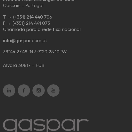
Cascais – Portugal
T →
(+351) 214 440 706
F →
(+351) 214 441 073
Chamada para a rede fixa nacional
info@gaspar.com.pt
38°44’27.48’’N / 9°20’28.10’’W
Alvará 30817 – PUB