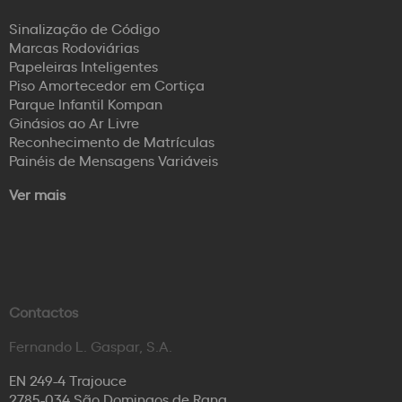
Sinalização de Código
Marcas Rodoviárias
Papeleiras Inteligentes
Piso Amortecedor em Cortiça
Parque Infantil Kompan
Ginásios ao Ar Livre
Reconhecimento de Matrículas
Painéis de Mensagens Variáveis
Ver mais
Contactos
Fernando L. Gaspar, S.A.
EN 249-4 Trajouce
2785-034 São Domingos de Rana