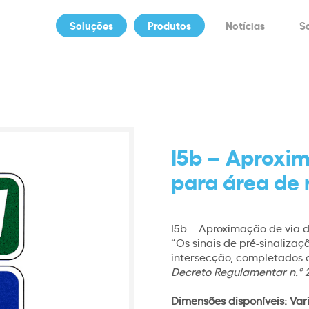
Soluções
Produtos
Notícias
S
I5b – Aproxim
para área de
I5b – Aproximação de via 
“Os sinais de pré-sinaliza
intersecção, completados o
Decreto Regulamentar n.º 
Dimensões disponíveis:
Var