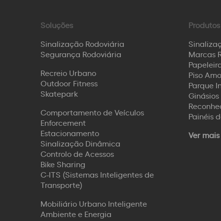
Soluções
Produtos
Sinalização Rodoviária
Sinaliza
Segurança Rodoviária
Marcas R
Papeleira
Recreio Urbano
Piso Amo
Outdoor Fitness
Parque I
Skatepark
Ginásios 
Reconhec
Comportamento de Veículos
Painéis 
Enforcement
Estacionamento
Ver mais
Sinalização Dinâmica
Controlo de Acessos
Bike Sharing
C-ITS (Sistemas Inteligentes de
Transporte)
Mobiliário Urbano Inteligente
Ambiente e Energia