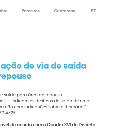
obre
Parceiros
Contactos
PT
ação de via de saída
 repouso
de saída para área de repouso
ção […] indicam os destinos de saída de uma
u não com indicações sobre o itinerário.”
22-A/98
iável de acordo com o Quadro XVI do Decreto