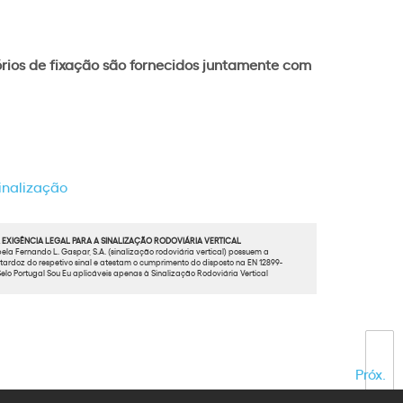
órios de fixação são fornecidos juntamente com
sinalização
EXIGÊNCIA LEGAL PARA A SINALIZAÇÃO RODOVIÁRIA VERTICAL
ela Fernando L. Gaspar, S.A. (sinalização rodoviária vertical) possuem a
ardoz do respetivo sinal e atestam o cumprimento do disposto na EN 12899-
elo Portugal Sou Eu aplicáveis apenas à Sinalização Rodoviária Vertical
Próx.