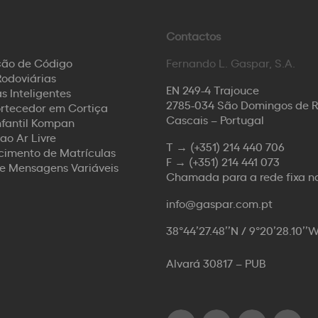
Contactos
ção de Código
Fernando L. Gaspar, S.A.
odoviárias
EN 249-4 Trajouce
s Inteligentes
2785-034 São Domingos de 
rtecedor em Cortiça
Cascais – Portugal
nfantil Kompan
ao Ar Livre
T →
(+351) 214 440 706
imento de Matrículas
F →
(+351) 214 441 073
de Mensagens Variáveis
Chamada para a rede fixa n
info@gaspar.com.pt
38°44’27.48’’N / 9°20’28.10’’
Alvará 30817 – PUB