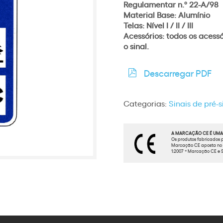
Regulamentar n.º 22-A/98
Material Base: Alumínio
Telas: Nível I / II / III
Acessórios: todos os acess
o sinal.
Descarregar PDF
Categorias:
Sinais de pré-
A MARCAÇÃO CE É UMA 
Os produtos fabricados p
Marcação CE aposta no t
1:2007 * Marcação CE e S