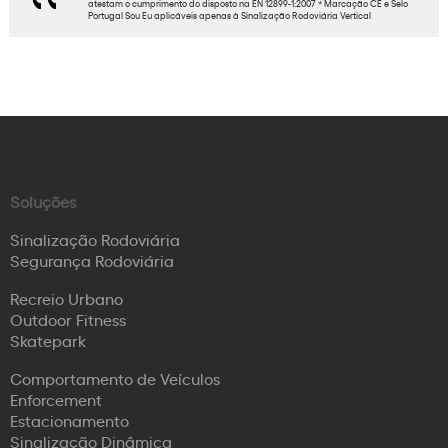
atestam o cumprimento do disposto na EN 12899-1:2007 * Marcação CE e Selo
Portugal Sou Eu aplicáveis apenas à Sinalização Rodoviária Vertical
Soluções
Sinalização Rodoviária
Segurança Rodoviária
Recreio Urbano
Outdoor Fitness
Skatepark
Comportamento de Veículos
Enforcement
Estacionamento
Sinalização Dinâmica