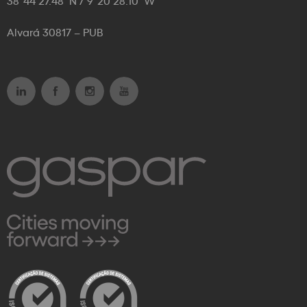
38°44’27.48’’N / 9°20’28.10’’W
Alvará 30817 – PUB